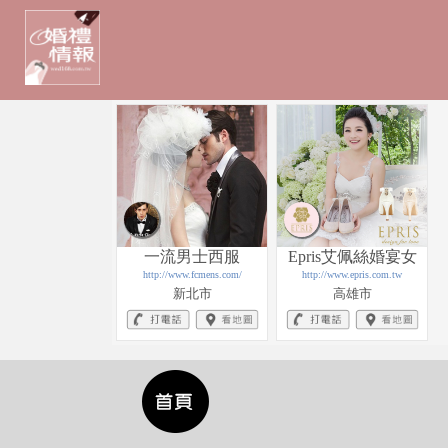
一流男士西服
Epris艾佩絲婚宴女
http://www.fcmens.com/
http://www.epris.com.tw
鞋
新北市
高雄市