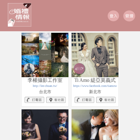
李權攝影工作室
Ti Amo 緹亞莫義式
http://lee-chuan.tw/
https://www.facebook.com/tiamowedding220/
手工婚紗
台北市
新北市