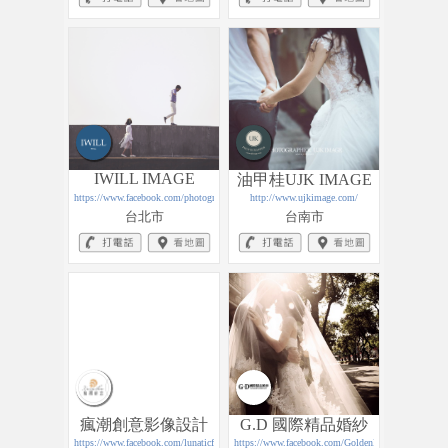
IWILL IMAGE
油甲桂UJK IMAGE
https://www.facebook.com/photographer.willlin/
http://www.ujkimage.com/
攝影工作室
台北市
台南市
瘋潮創意影像設計
G.D 國際精品婚紗
https://www.facebook.com/lunaticf/
https://www.facebook.com/GoldenDreamWedding/