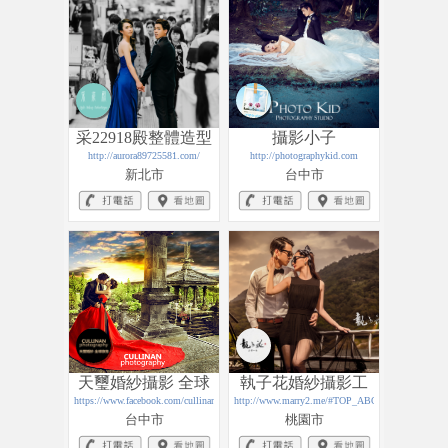
采22918殿整體造型
攝影小子
http://aurora89725581.com/
攝影團隊
http://photographykid.com
新北市
台中市
天璽婚紗攝影 全球
執子花婚紗攝影工
https://www.facebook.com/cullinanwedding/
旅拍
http://www.marry2.me/#TOP_ABOUT
作室
台中市
桃園市