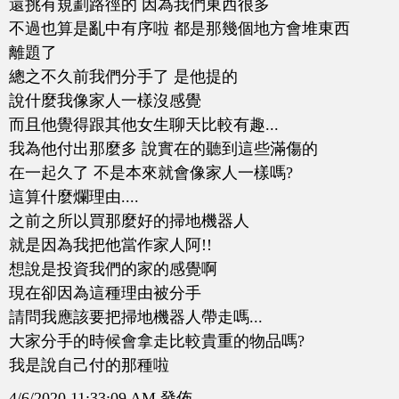
還挑有規劃路徑的 因為我們東西很多
不過也算是亂中有序啦 都是那幾個地方會堆東西
離題了
總之不久前我們分手了 是他提的
說什麼我像家人一樣沒感覺
而且他覺得跟其他女生聊天比較有趣...
我為他付出那麼多 說實在的聽到這些滿傷的
在一起久了 不是本來就會像家人一樣嗎?
這算什麼爛理由....
之前之所以買那麼好的掃地機器人
就是因為我把他當作家人阿!!
想說是投資我們的家的感覺啊
現在卻因為這種理由被分手
請問我應該要把掃地機器人帶走嗎...
大家分手的時候會拿走比較貴重的物品嗎?
我是說自己付的那種啦
4/6/2020 11:33:09 AM 發佈