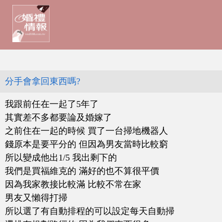
分手會拿回東西嗎?
我跟前任在一起了5年了
其實差不多都要論及婚嫁了
之前住在一起的時候 買了一台掃地機器人
錢原本是要平分的 但因為男友當時比較窮
所以變成他出1/5 我出剩下的
我們是買福維克的 滿好的也不算很平價
因為我家教接比較滿 比較不常在家
男友又懶得打掃
所以選了有自動排程的可以設定每天自動掃